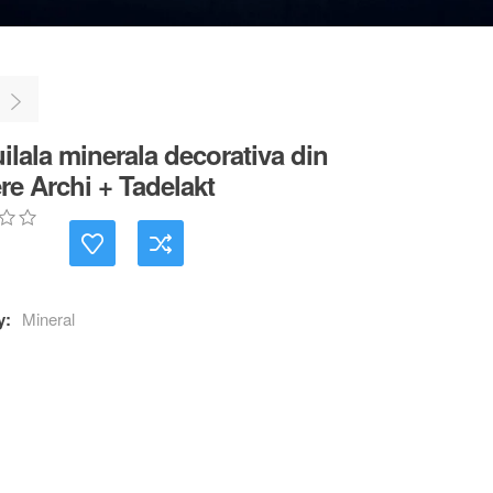
ilala minerala decorativa din
re Archi + Tadelakt
y:
Mineral
r