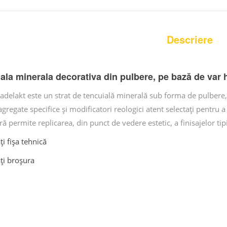
Descriere
ala minerala decorativa din pulbere, pe bază de var h
adelakt este un strat de tencuială minerală sub forma de pulbere, p
agregate specifice și modificatori reologici atent selectați pentru
ră permite replicarea, din punct de vedere estetic, a finisajelor t
i fișa tehnică
ți broșura