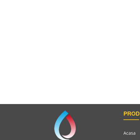
PROD
Finisaj Mineral Pe Baza De Oxid De Calciu Cu Ef
Acasa