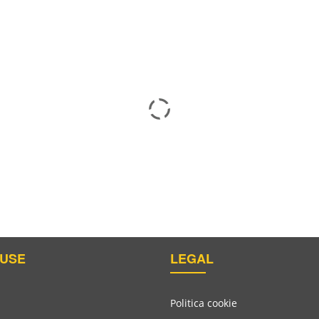
USE
LEGAL
ect De Netezire Marmorino KS
Politica cookie