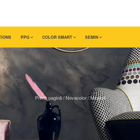
TIONS
PPG
COLOR SMART
SEMIN
Prima pagină
/
Novacolor
/
Mineral