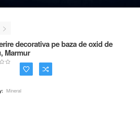
rire decorativa pe baza de oxid de
u, Marmur
y:
Mineral
r