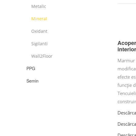
Metalic
Mineral
Oxidant
Acoperi
Sigilanti
interio
Wall2Floor
Marmur e
PPG
modifica
efecte es
Semin
funcție d
Tencuieli
construi
Descărcaț
Descărca
Descărcaț