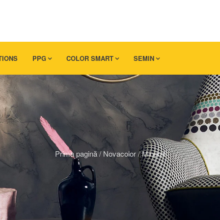
TIONS
PPG
COLOR SMART
SEMIN
Prima pagină
/
Novacolor
/
Mineral