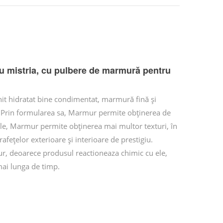
cu mistria, cu pulbere de marmură pentru
chit hidratat bine condimentat, marmură fină și
i. Prin formularea sa, Marmur permite obținerea de
 sale, Marmur permite obținerea mai multor texturi, în
fețelor exterioare și interioare de prestigiu.
mur, deoarece produsul reactioneaza chimic cu ele,
mai lunga de timp.