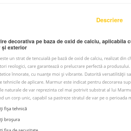
Descriere
re decorativa pe baza de oxid de calciu, aplicabila 
r și exterior
ste un strat de tencuială pe bază de oxid de calciu, realizat din 
tori reologici, care garantează o prelucrare perfectă a produsulu
tetice înnorate, cu nuanțe moi și vibrante. Datorită versatilității
e tehnicile de aplicare. Marmur este indicat pentru decorarea supra
le naturale de var reprezinta cel mai potrivit substrat al lui Mar
nd un corp unic, capabil sa pastreze stratul de var pe o perioada 
i fișa tehnică
ți broșura
i fișa de securitate