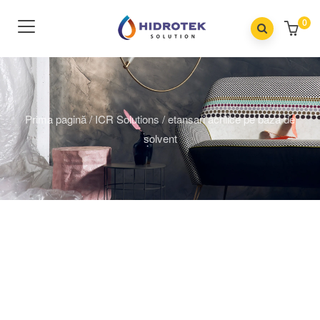
0
Prima pagină
/
ICR Solutions
/
etansari acrilice pe baza de
solvent