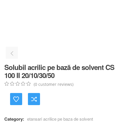
Solubil acrilic pe bază de solvent CS
100 II 20/10/30/50
(
0
customer reviews)
0
5
0
out
of
based
on
customer
Category:
etansari acrilice pe baza de solvent
ratings