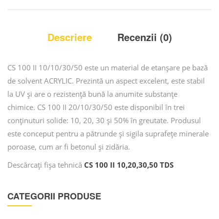
Descriere
Recenzii (0)
CS 100 II 10/10/30/50 este un material de etanșare pe bază
de solvent ACRYLIC. Prezintă un aspect excelent, este stabil
la UV și are o rezistență bună la anumite substanțe
chimice. CS 100 II 20/10/30/50 este disponibil în trei
conținuturi solide: 10, 20, 30 și 50% în greutate. Produsul
este conceput pentru a pătrunde și sigila suprafețe minerale
poroase, cum ar fi betonul și zidăria.
Descărcați fișa tehnică
CS 100 II 10,20,30,50 TDS
CATEGORII PRODUSE