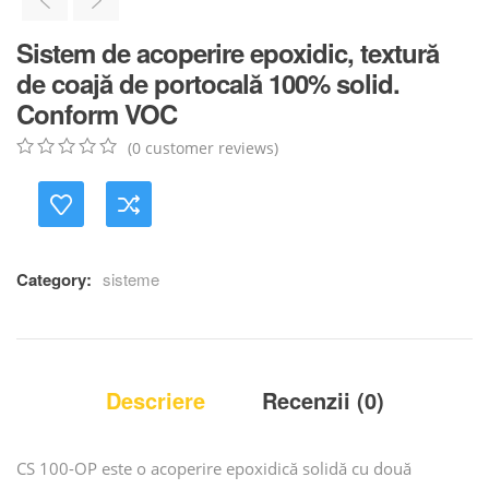
Sistem de acoperire epoxidic, textură
de coajă de portocală 100% solid.
Conform VOC
(
0
customer reviews)
0
5
0
out
of
based
on
customer
Category:
sisteme
ratings
Descriere
Recenzii (0)
CS 100-OP este o acoperire epoxidică solidă cu două