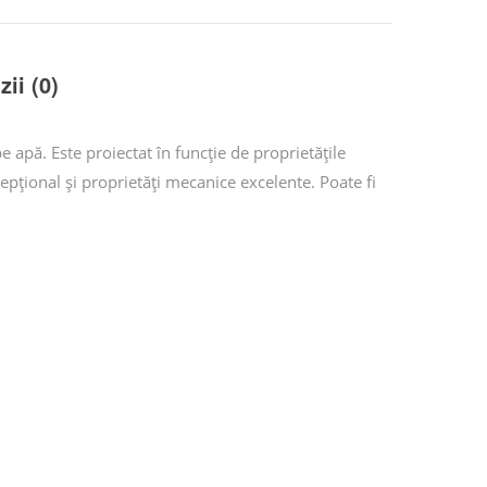
ii (0)
pă. Este proiectat în funcție de proprietățile
epțional și proprietăți mecanice excelente. Poate fi