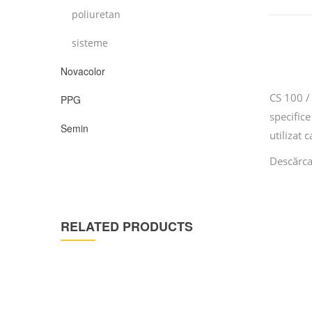
poliuretan
sisteme
Novacolor
CS 100 /
PPG
specifice
Semin
utilizat 
Descărca
RELATED PRODUCTS