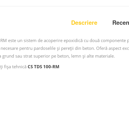
Descriere
Recenz
 RM este un sistem de acoperire epoxidică cu două componente pe a
 necesare pentru pardoselile și pereții din beton. Oferă aspect exc
ca grund sau strat superior pe beton, lemn și alte materiale.
ți fișa tehnică
CS TDS 100-RM