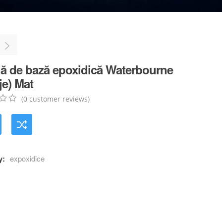
ă de bază epoxidică Waterbourne
je) Mat
(
0
customer reviews)
r
y:
expoxidice