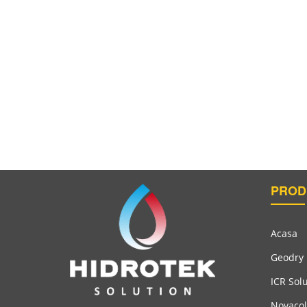
Umplutură Pentru Fisuri Cu Componente Epoxidi
PROD
Acasa
Geodry
ICR Sol
Novacol