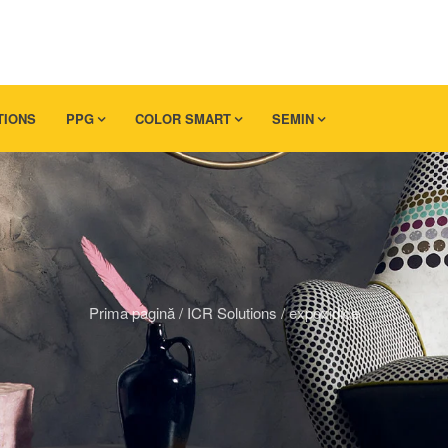
TIONS
PPG
COLOR SMART
SEMIN
Prima pagină
/
ICR Solutions
/
expoxidice