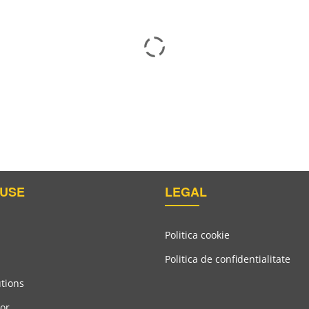
ce 2 – Cure Rapidă Rapidă
USE
LEGAL
Politica cookie
Politica de confidentialitate
utions
or