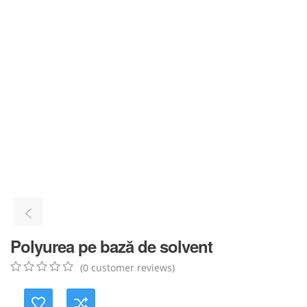
Polyurea pe bază de solvent
(
0
customer reviews)
0
5
0
out