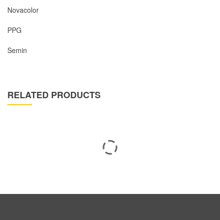
Novacolor
PPG
Semin
RELATED PRODUCTS
Top Coat Polyaspartic 80% Solids CS 100 – PA