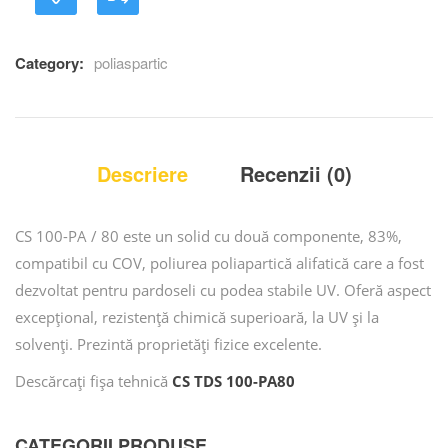
of
based
on
customer
Category:
poliaspartic
ratings
Descriere
Recenzii (0)
CS 100-PA / 80 este un solid cu două componente, 83%,
compatibil cu COV, poliurea poliapartică alifatică care a fost
dezvoltat pentru pardoseli cu podea stabile UV. Oferă aspect
excepțional, rezistență chimică superioară, la UV și la
solvenți. Prezintă proprietăți fizice excelente.
Descărcați fișa tehnică
CS TDS 100-PA80
CATEGORII PRODUSE