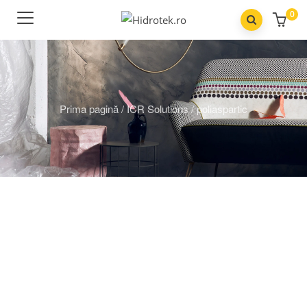
0
Prima pagină
/
ICR Solutions
/
poliaspartic