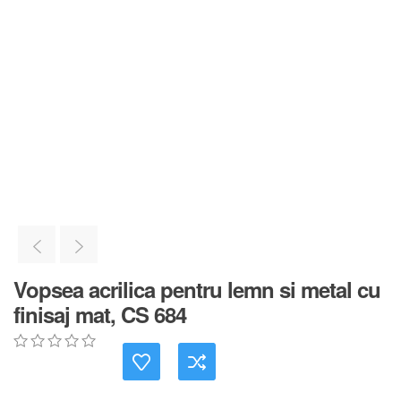
Vopsea acrilica pentru lemn si metal cu
finisaj mat, CS 684
0
5
0
out
of