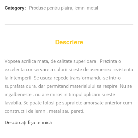
based
Category:
Produse pentru piatra, lemn, metal
on
customer
ratings
Descriere
Vopsea acrilica mata, de calitate superioara . Prezinta o
excelenta conservare a culorii si este de asemenea rezistenta
la intemperii. Se usuca repede transformandu-se intr-o
suprafata dura, dar permitand materialului sa respire. Nu se
ingalbeneste , nu are miros in timpul aplicarii si este
lavabila. Se poate folosi pe suprafete amorsate anterior cum
constructii de lemn , metal sau pereti.
Descărcați fișa tehnică