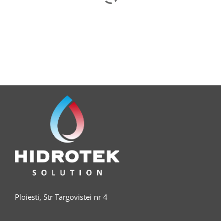
Vopsea Acrilica Pentru Lemn Si Metal Cu Finisaj Satin, CS
687
Ploiesti, Str Targovistei nr 4