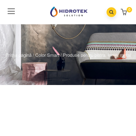
0
Prima pagină
/
Color Smart
/
Produse pentru piatra, lemn, metal