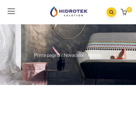
0
Prima pagină
/
Novacolor
/
Metalic