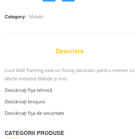
out
of
based
Category:
Metalic
on
customer
ratings
Descriere
Luce Wall Painting este un finisaj decorativ pentru interior cu
efecte metalice blânde și moi.
Descărcați fișa tehnică
Descărcați broșura
Descărcați fișa de securitate
CATEGORII PRODUSE