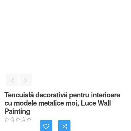
Tencuială decorativă pentru interioare
cu modele metalice moi, Luce Wall
Painting
0
5
0