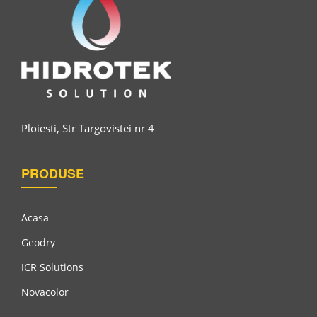
Sigilant Acrilic Pigmentat, Pe Bază De Apă, Pentru Interior
Și Exterior, Nova Primer Bianco
Ploiesti, Str Targovistei nr 4
PRODUSE
Acasa
Geodry
ICR Solutions
Novacolor