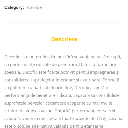
based
Category:
Amorse
on
customer
ratings
Descriere
Decofix este un produs izolant fără solvenți pe bază de apă,
cu performanțe ridicate de penetrare. Datorită formulării
speciale, Decofix este foarte potrivit pentru impregnarea și
consolidarea suprafețelor interioare și exterioare. Formată
cu polimeri cu particule foarte fine, Decofix asigură o
performanță de penetrare ridicată, capabilă să consolideze
suprafețele pereților calcaroase acoperite cu mai multe
straturi de vopsea veche. Datorită performanțelor sale și
având în vedere emisiile sale foarte scăzute de COV, Decofix
este o soluție alternativă valabilă pentru etanșările