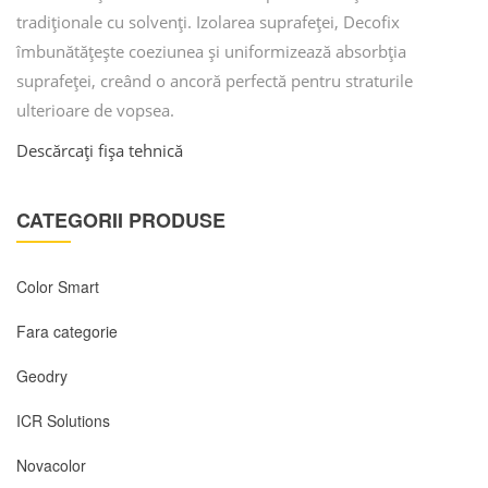
tradiționale cu solvenți. Izolarea suprafeței, Decofix
îmbunătățește coeziunea și uniformizează absorbția
suprafeței, creând o ancoră perfectă pentru straturile
ulterioare de vopsea.
Descărcați fișa tehnică
CATEGORII PRODUSE
Color Smart
Fara categorie
Geodry
ICR Solutions
Novacolor