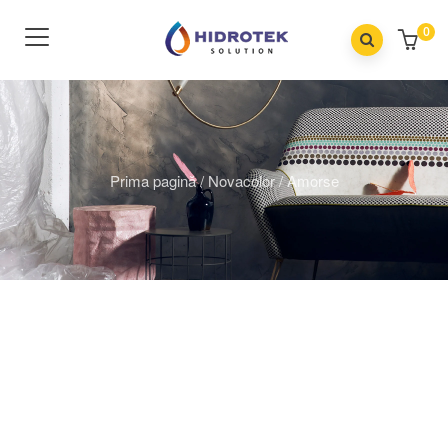
0
Prima pagină
/
Novacolor
/
Amorse