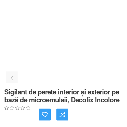
Sigilant de perete interior și exterior pe
bază de microemulsii, Decofix Incolore
0
5
0
out
of