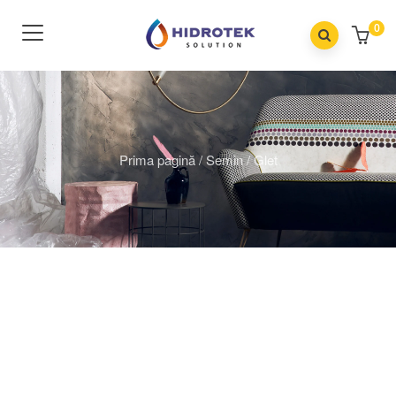
0
Prima pagină
/
Semin
/
Glet