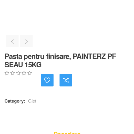
Pasta pentru finisare, PAINTERZ PF
SEAU 15KG
0
5
0
out
of
based
Category:
Glet
on
customer
ratings
Descriere