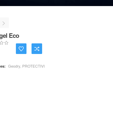
gel Eco
es:
Geodry
,
PROTECTIVI
r