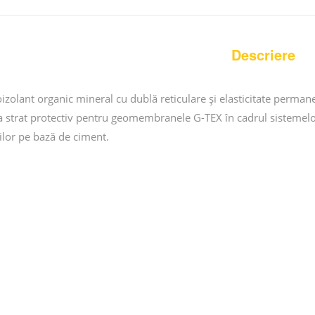
Descriere
izolant organic mineral cu dublă reticulare și elasticitate permanen
 ca strat protectiv pentru geomembranele G-TEX în cadrul sisteme
ilor pe bază de ciment.