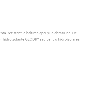
tă, rezistent la băltirea apei și la abraziune. De
lor hidroizolante GEODRY sau pentru hidroizolarea