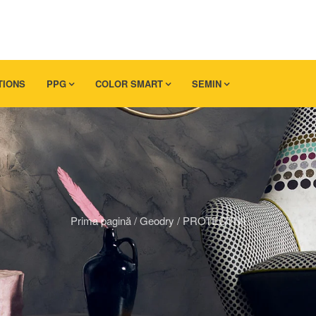
TIONS
PPG
COLOR SMART
SEMIN
Prima pagină
/
Geodry
/
PROTECTIVI